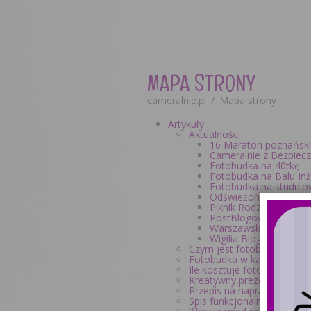
MAPA STRONY
cameralnie.pl
/
Mapa strony
Artykuły
Aktualności
16 Maraton poznański
Cameralnie z Bezpiec
Fotobudka na 40tkę
Fotobudka na Balu In
Fotobudka na studni
Odświeżony kanał Yo
Piknik Rodzinny w Lu
PostBlogowigila 2014
Warszawskie Dni Rodz
Wigilia Blogerów 2014
Czym jest fotobudka i jak d
Fotobudka w kampanii rek
Ile kosztuje fotobudka?
Kreatywny prezent dla mło
Przepis na naprawdę udan
Spis funkcjonalności profe