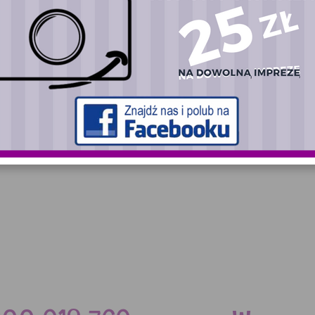
esele - co wziąć pod uwagę?
oradnik dla gości
zną imprezę
Maluch