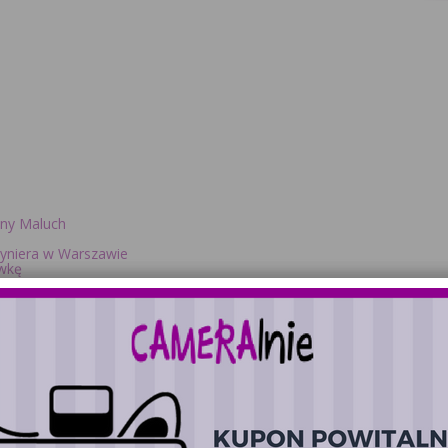
zny Maluch
żyniera w Warszawie
ówkę
uTube CAMERAlnie
llaBaby - Nowe Wyzwanie
inne
ziała
lamowej
dej pary
e wesele
sjonalnej fotobudki