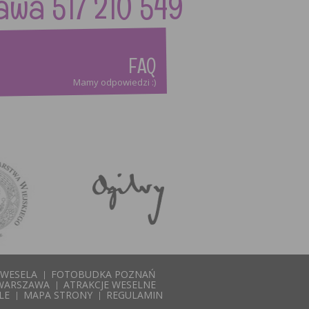
 517 210 549
FAQ
Mamy odpowiedzi :)
WESELA
FOTOBUDKA POZNAŃ
WARSZAWA
ATRAKCJE WESELNE
LE
MAPA STRONY
REGULAMIN