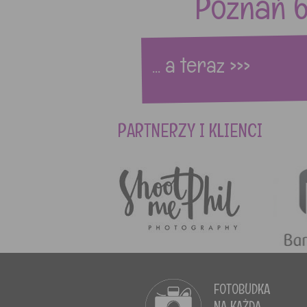
Poznań 
... a teraz >>>
PARTNERZY I KLIENCI
FOTOBUDKA
NA KAŻDĄ