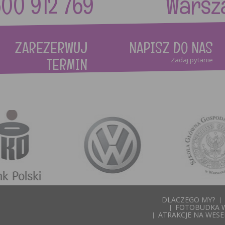
600 912 769 Warszawa
ZAREZERWUJ
NAPISZ DO NAS
TERMIN
Zadaj pytanie
Formularz on-line
DLACZEGO MY?
FOTOBUDKA 
ATRAKCJE NA WESE