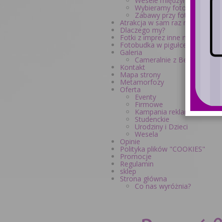
Wesele międzynarodowe
Wybieramy fotobudkę na w
Zabawy przy fotobudce – p
Atrakcja w sam raz na tematyc
Dlaczego my?
Fotki z imprez inne niż dotąd
Fotobudka w pigułce
Galeria
Cameralnie z Bezpieczny 
Kontakt
Mapa strony
Metamorfozy
Oferta
Eventy
Firmowe
Kampania reklamowa
Studenckie
Urodziny i Dzieci
Wesela
Opinie
Polityka plików "COOKIES"
Promocje
Regulamin
sklep
Strona główna
Co nas wyróżnia?