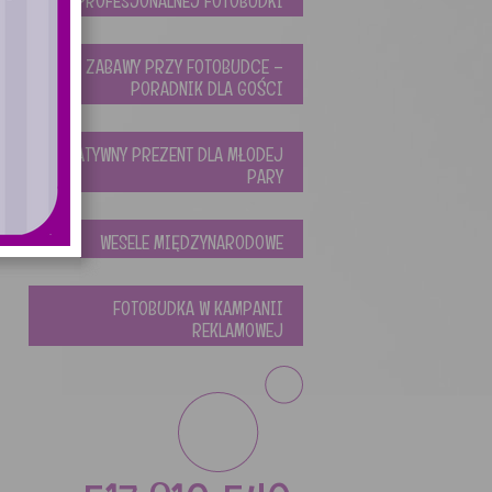
PROFESJONALNEJ FOTOBUDKI
ZABAWY PRZY FOTOBUDCE –
PORADNIK DLA GOŚCI
KREATYWNY PREZENT DLA MŁODEJ
PARY
WESELE MIĘDZYNARODOWE
FOTOBUDKA W KAMPANII
REKLAMOWEJ