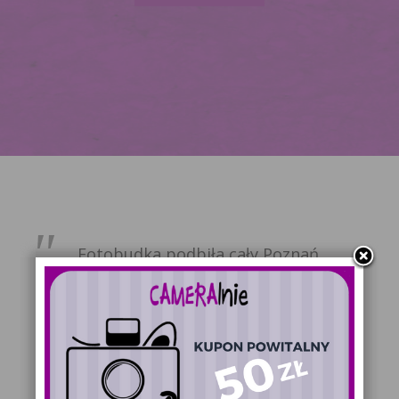
Fotobudka podbiła cały Poznań.
Super pamiątka dla każdego bez
ograniczeń !!!
Tomasz
Polecamy! Dziękujemy za super