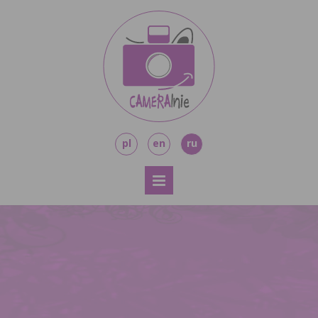
pl
en
ru