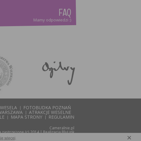
FAQ
Mamy odpowiedzi :)
WESELA
FOTOBUDKA POZNAŃ
WARSZAWA
ATRAKCJE WESELNE
LE
MAPA STRONY
REGULAMIN
Cameralnie.pl
 zastrzeżone (c) 2014 | Realizacja
BluLink
×
ię więcej
.