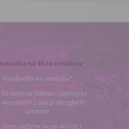
tobudka na 40-te urodziny
Fotobudka na urodziny?
 To świetna zabawa i pamiątka
 wszystkich z okazji okrągłych
urodzin!
 życie zaczyna się po 40-tce:)