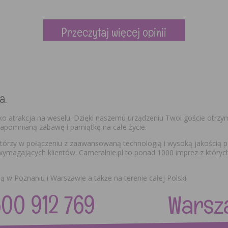
Przeczytaj więcej opinii
a.
ko atrakcja na weselu. Dzięki naszemu urządzeniu Twoi goście otrz
pomnianą zabawę i pamiątkę na całe życie.
w którzy w połączeniu z zaawansowaną technologią i wysoką jakości
wymagających klientów. Cameralnie.pl to ponad 1000 imprez z których
 w Poznaniu i Warszawie a także na terenie całej Polski.
600 912 769 Warszawa