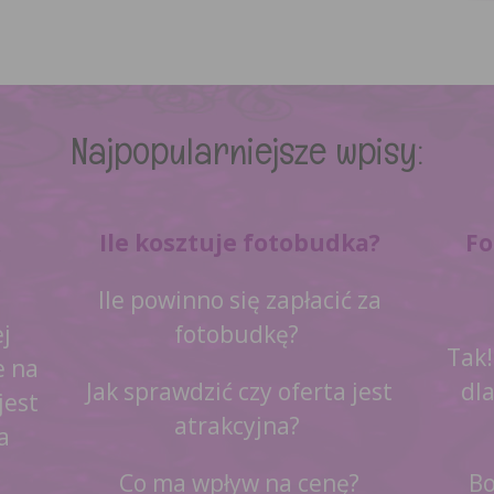
Najpopularniejsze wpisy:
Ile kosztuje fotobudka?
Fo
Ile powinno się zapłacić za
j
fotobudkę?
Tak!
e na
Jak sprawdzić czy oferta jest
dla
jest
atrakcyjna?
a
Co ma wpływ na cenę?
Bo