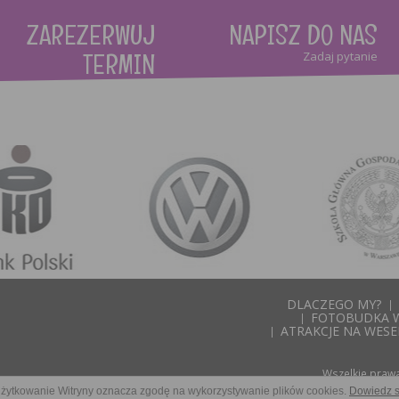
ZAREZERWUJ
NAPISZ DO NAS
TERMIN
Zadaj pytanie
Formularz on-line
DLACZEGO MY?
FOTOBUDKA 
ATRAKCJE NA WESE
Wszelkie prawa
żytkowanie Witryny oznacza zgodę na wykorzystywanie plików cookies.
Dowiedz s