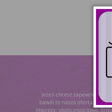
Jeżeli chcesz zapewnić swoi
bawili to nasza oferta jest w
imprezy: okolicznościowe, firm