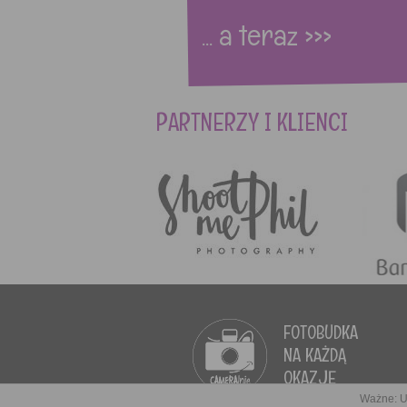
... a teraz >>>
PARTNERZY I KLIENCI
FOTOBUDKA
NA KAŻDĄ
OKAZJĘ
Ważne: U