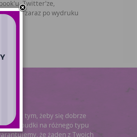
book'u, Twitter'ze,
agram'ie zaraz po wydruku
y Ci na tym, żeby się dobrze
ajem fotobudki na różnego typu
Gwarantujemy, że żaden z Twoich