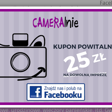
Face
stałą asystę i pełną obsługę
Inst
techniczną
Więcej
Fotobudka Cameralnie.pl
m gościom wspaniałą pamiątkę a przy tym zależ
łaśnie dla Ciebie! Cameralnie.pl oferuje wyn
owe, urodzinowe, wieczory panieńskie, itd. 