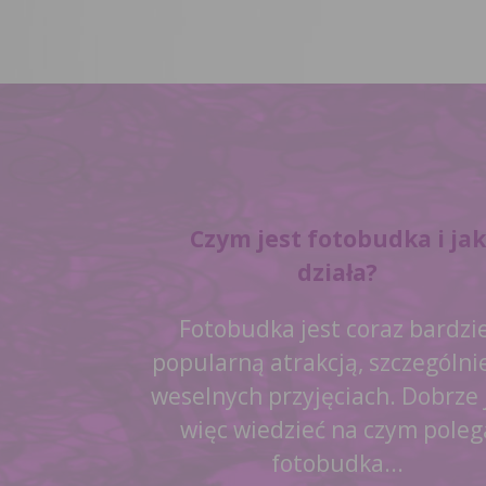
Czym jest fotobudka i jak
działa?
Fotobudka jest coraz bardzie
popularną atrakcją, szczególni
weselnych przyjęciach. Dobrze 
więc wiedzieć na czym poleg
fotobudka...