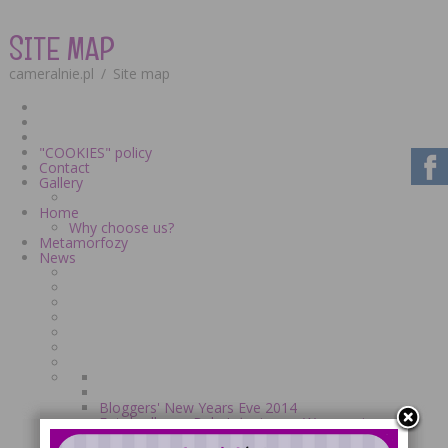
SITE MAP
cameralnie.pl
/
Site map
"COOKIES" policy
Contact
Gallery
Home
Why choose us?
Metamorfozy
News
Bloggers' New Years Eve 2014
Fotobudka na Balu Inżyniera w Warszawie
Fotobudka na studniówkę