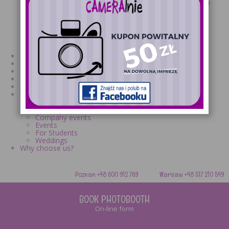
Fotobudka na Warszawskich Dniach Rodzinnych
Long May weekend is approaching
Odświeżony kanał YouTube CAMERAlnie
Piknik Rodzinny w LullaBaby - Nowe Wyzwanie
PostBlogowigila 2014
International wedding
Zabawy przy fotobudce – poradnik dla gości
Photo-Booth in a nutshell
Promocje
References
Regulamin
Site map
The best offer in Poland
Advertising campaign
Birthdays
Company events
Events
For Students
Weddings
Why choose us?
Poznan +48 600 912 769 Warsaw +48 517 210 549
BOOK PHOTOBOOTH
On-line form