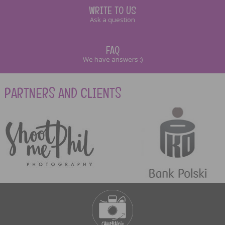
WRITE TO US
Ask a question
FAQ
We have answers :)
PARTNERS AND CLIENTS